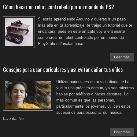
Cómo hacer un robot controlado por un mando de PS2
Si estás aprendiendo Arduino y quieres ir un paso
más allá en tu aprendizaje, te traigo un tutorial que te
encantará, pues en este artículo voy a enseñarte
cómo crear un robot controlado por un mando de
PlayStation 2 inalámbrico.
Leer más
Consejos para usar auriculares y así evitar dañar tus oídos
Utilizar auriculares en tu vida diaria se ha
vuelto una práctica común, ya sea mientras
hablas por teléfono o haces deportes. Lo
más común es que las personas,
particularmente los jóvenes, utilicen estos
accesorios para escuchar su música
favorita. No
Leer más