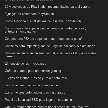
10 videojuegos de PlayStation recomendables para el verano
5 juegos de póker para PlayStation
Cómo funciona el chat de voz de la nueva PlayStation 5
Cómo mejorar la experiencia de usuario en webs de ocio y
entretenimiento gamer
Comprar una PS4 de segunda mano: ¿merece la pena?
Consejos para imprimir guías de juego de calidad y sin arruinarte
Diferencias entre auriculares normal, auriculares Hifi y auriculares
gamer
El negocio de los micropagos
Guía de compra para un monitor gaming
Juegos de Cartas, Casino y Póker para PS5
Las 8 mejores marcas de sillas gaming
Los 5 mejores ordenadores gaming baratos
Papel de la unidad SSD para jugar en streaming
Qué PC gamer puedes montar por el precio de una PS4 Pro